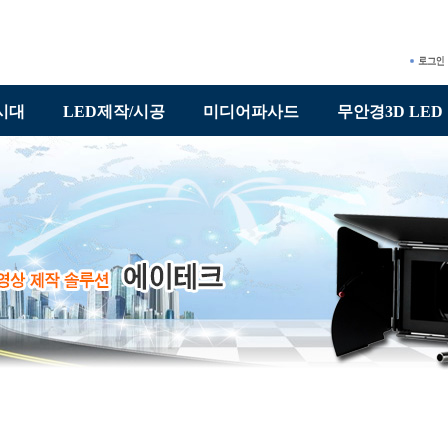
시대
LED제작/시공
미디어파사드
무안경3D LED