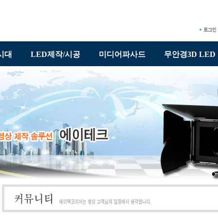
시대
LED제작/시공
미디어파사드
무안경3D LED